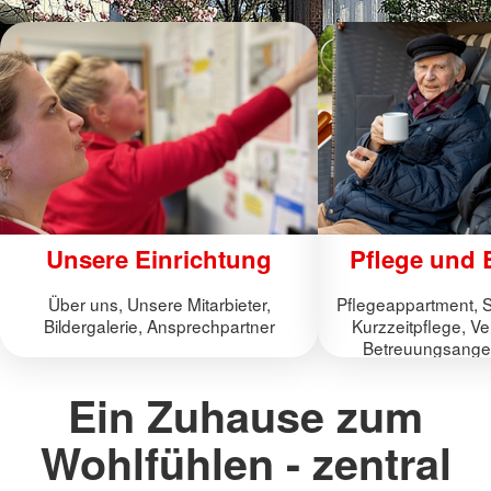
Unsere Einrichtung
Pflege und 
Über uns, Unsere Mitarbieter,
Pflegeappartment, S
Bildergalerie, Ansprechpartner
Kurzzeitpflege, V
Betreuungsangeb
P
Ein Zuhause zum
Wohlfühlen - zentral