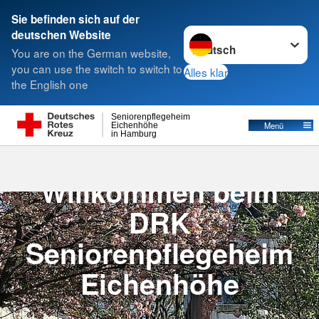
Sie befinden sich auf der
Sprache wechseln zu
deutschen Website
Suche
You are on the German website,
you can use the switch to switch to
Alles klar
the English one
Seniorenpflegeheim
Menü
Eichenhöhe
in Hamburg
Herzlich
Willkommen beim
DRK
Seniorenpflegeheim
Eichenhöhe