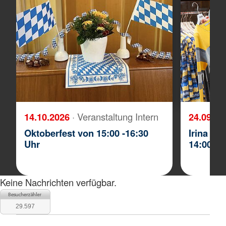
14.10.2026
· Veranstaltung Intern
24.09.2
Oktoberfest von 15:00 -16:30
Irina St
Uhr
14:00 - 
Keine Nachrichten verfügbar.
29.597