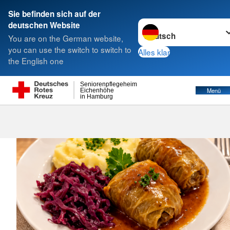
Sie befinden sich auf der
Sprache wechseln zu
deutschen Website
Suche
You are on the German website,
you can use the switch to switch to
Alles klar
the English one
Verpflegung
Seniorenpflegeheim
Menü
Eichenhöhe
in Hamburg