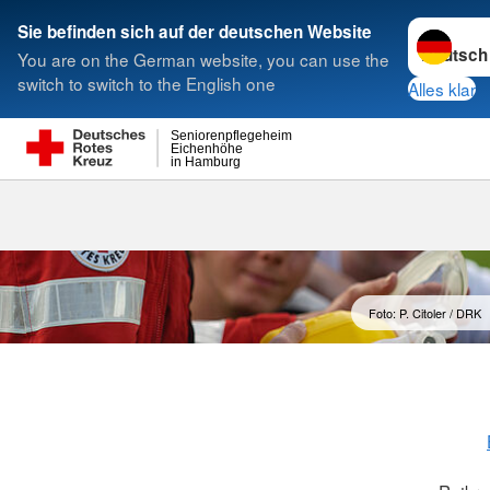
Sprache w
Sie befinden sich auf der deutschen Website
You are on the German website, you can use the
Suche
switch to switch to the English one
Alles klar
Seniorenpflegeheim
Eichenhöhe
in Hamburg
Foto: P. Citoler / DRK