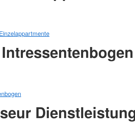
 Einzelappartmente
Intressentenbogen
tenbogen
iseur Dienstleistun