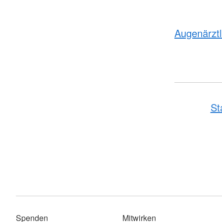
Augenärzt
St
Spenden
Mitwirken