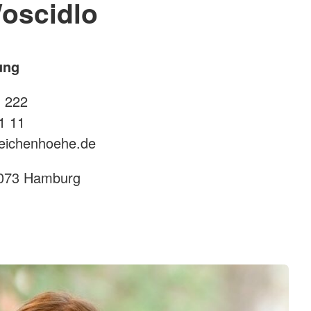
oscidlo
ung
1 222
1 11
-eichenhoehe.de
1073 Hamburg