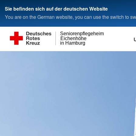
Sie befinden sich auf der deutschen Website
You are on the German website, you can use the switch to swi
Seniorenpflegeheim
Eichenhöhe
in Hamburg
Unsere Einrichtung
Leben bei uns
Pflegeangebote
Karriere und Stellenangebote
Wer wir sind
Selbstverständnis
Medizinprodukte
Pflegeappartement
Stationäre Pflege
Stellenangebote
Grundsätze
Ansprechpartner
Über uns
Verpflegung
Kurzzeitpflege
Praktikum
Unser Leitbild
Die Geschäftsführung
Serviceleistungen
Ausbildung
Geschichte
Organigramm
Veranstaltungen und
Ehrenamt
Freizeitangebote
FSJ oder BDF
Downloads