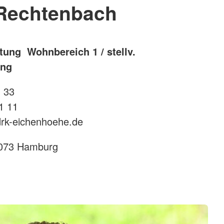
Rechtenbach
tung Wohnbereich 1 / stellv.
ung
1 33
1 11
drk-eichenhoehe.de
1073 Hamburg