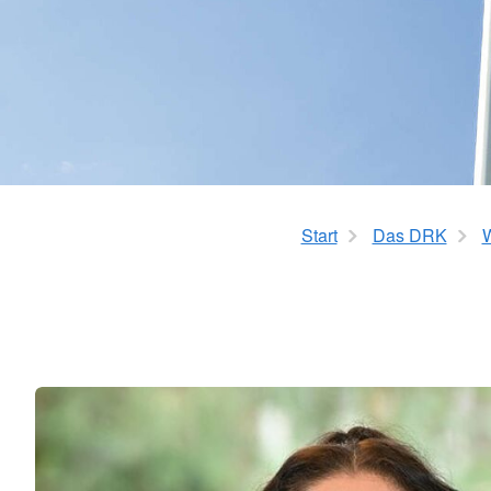
Start
Das DRK
W