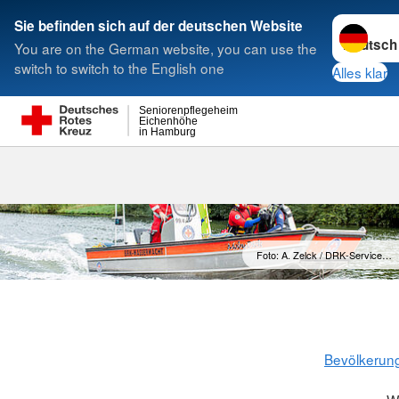
Sprache w
Sie befinden sich auf der deutschen Website
You are on the German website, you can use the
Suche
switch to switch to the English one
Alles klar
Seniorenpflegeheim
Eichenhöhe
in Hamburg
Foto: A. Zelck / DRK-Service…
Bevölkerun