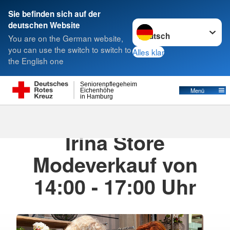
Sie befinden sich auf der
Sprache wechseln zu
deutschen Website
Suche
You are on the German website,
you can use the switch to switch to
Alles klar
the English one
Seniorenpflegeheim
Menü
Eichenhöhe
in Hamburg
24.09.2026
· Veranstaltung Intern
Irina Store
Modeverkauf von
14:00 - 17:00 Uhr